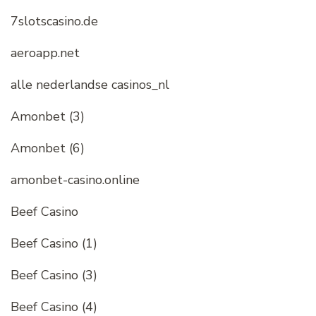
7slotscasino.de
aeroapp.net
alle nederlandse casinos_nl
Amonbet (3)
Amonbet (6)
amonbet-casino.online
Beef Casino
Beef Casino (1)
Beef Casino (3)
Beef Casino (4)