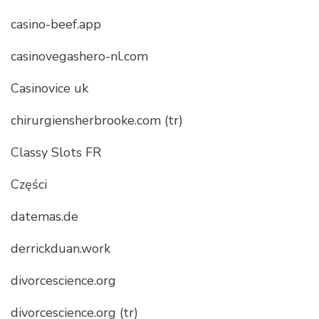
casino-beef.app
casinovegashero-nl.com
Casinovice uk
chirurgiensherbrooke.com (tr)
Classy Slots FR
Części
datemas.de
derrickduan.work
divorcescience.org
divorcescience.org (tr)