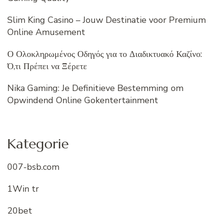
Slim King Casino – Jouw Destinatie voor Premium
Online Amusement
Ο Ολοκληρωμένος Οδηγός για το Διαδικτυακό Καζίνο:
Ό,τι Πρέπει να Ξέρετε
Nika Gaming: Je Definitieve Bestemming om
Opwindend Online Gokentertainment
Kategorie
007-bsb.com
1Win tr
20bet