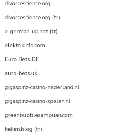
divorcescience.org
divorcescience.org (tr)
e-german-up.net (tr)
elektrikinfo.com
Euro Bets DE
euro-bets.uk
gigaspinz-casino-nederland.nl
gigaspinz-casino-spelen.nl
greenbubblesampuan.com
hekim.blog (tr)