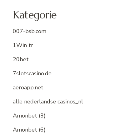
Kategorie
007-bsb.com
1Win tr
20bet
7slotscasino.de
aeroapp.net
alle nederlandse casinos_nl
Amonbet (3)
Amonbet (6)