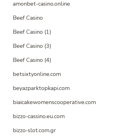
amonbet-casino.online
Beef Casino
Beef Casino (1)
Beef Casino (3)
Beef Casino (4)
betsixtyonline.com
beyazparktopkapi.com
biaicakewomenscooperative.com
bizzo-cassino.eu.com
bizzo-slot.com.gr