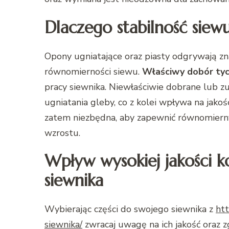
Dlaczego stabilność siewu
Opony ugniatające oraz piasty odgrywają zna
równomierności siewu.
Właściwy dobór ty
pracy siewnika. Niewłaściwie dobrane lub
ugniatania gleby, co z kolei wpływa na jak
zatem niezbędna, aby zapewnić równomierny
wzrostu.
Wpływ wysokiej jakości 
siewnika
Wybierając części do swojego siewnika z
htt
siewnika/
zwracaj uwagę na ich jakość oraz