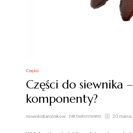
Części
Części do siewnika –
komponenty?
zaktualizowano
nowinkidlarolnikow
20 marca