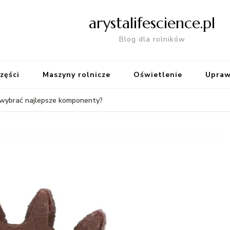
arystalifescience.pl
Blog dla rolników
zęści
Maszyny rolnicze
Oświetlenie
Upra
k wybrać najlepsze komponenty?