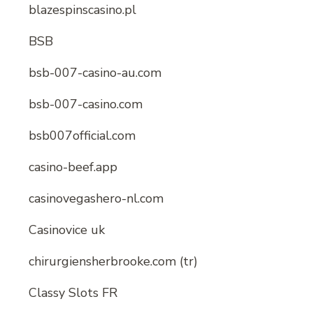
blazespinscasino.pl
BSB
bsb-007-casino-au.com
bsb-007-casino.com
bsb007official.com
casino-beef.app
casinovegashero-nl.com
Casinovice uk
chirurgiensherbrooke.com (tr)
Classy Slots FR