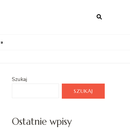
wa
Szukaj
SZUKAJ
Ostatnie wpisy