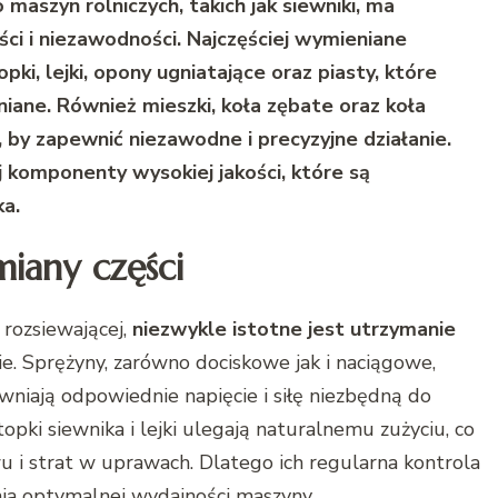
aszyn rolniczych, takich jak siewniki, ma
ci i niezawodności. Najczęściej wymieniane
ki, lejki, opony ugniatające oraz piasty, które
iane. Również mieszki, koła zębate oraz koła
by zapewnić niezawodne i precyzyjne działanie.
j komponenty wysokiej jakości, które są
a.
iany części
rozsiewającej,
niezwykle istotne jest utrzymanie
. Sprężyny, zarówno dociskowe jak i naciągowe,
niają odpowiednie napięcie i siłę niezbędną do
opki siewnika i lejki ulegają naturalnemu zużyciu, co
 i strat w uprawach. Dlatego ich regularna kontrola
ia optymalnej wydajności maszyny.