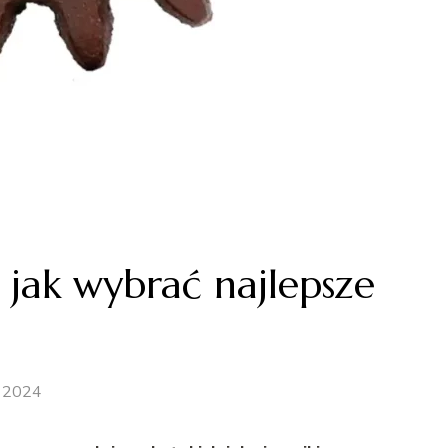
 jak wybrać najlepsze
, 2024