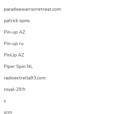
paradisewarriorretreat.com
patrick spins
Pin-up AZ
Pin-up ru
PinUp AZ
Piper Spin NL
radioestrella93.com
royal-29.fr
s
scm