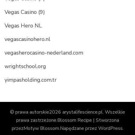
Vegas Casino (9)
Vegas Hero NL
vegascasinohero.nl
vegasherocasino-nederland.com
wrightschool.org
yimpasholding.com.tr
© prawa autorskie2026
arystalifescience.pl
. Wszelkie
prawa zastrzeżone.
Blossom Recipe | Stworzona
przez
Motyw Blossom
.Napędzane przez
WordPress
.