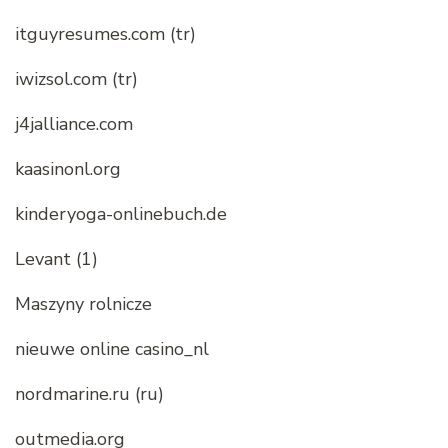
itguyresumes.com (tr)
iwizsol.com (tr)
j4jalliance.com
kaasinonl.org
kinderyoga-onlinebuch.de
Levant (1)
Maszyny rolnicze
nieuwe online casino_nl
nordmarine.ru (ru)
outmedia.org